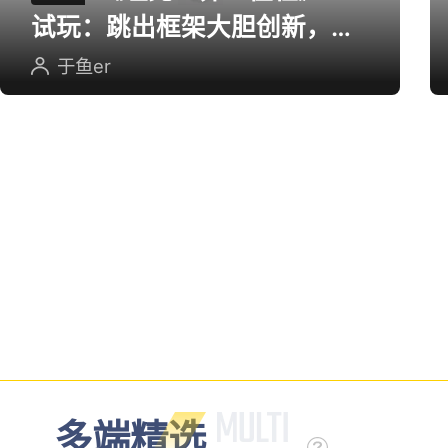
《坦克世界：征程》CJ
评测
试玩：跳出框架大胆创新，用
英雄射击重塑坦克对战
于鱼er