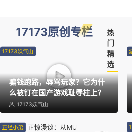
17173原创专栏
热
门
17173妖气山
精
选
骗钱跑路，辱骂玩家？它为什
么被钉在国产游戏耻辱柱上？