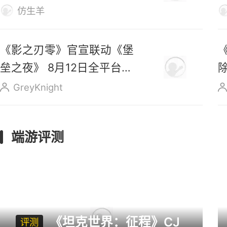
《传奇4》五周年专属MV
出炉，新职业“精灵士” 即将
上线
仿生羊
《影之刃零》官宣联动《堡
垒之夜》 8月12日全平台预
售
GreyKnight
端游评测