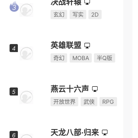
动作
动作竞技
多人对战
决战轩辕
玄幻
写实
2D
英雄联盟
奇幻
MOBA
半Q版
燕云十六声
开放世界
武侠
RPG