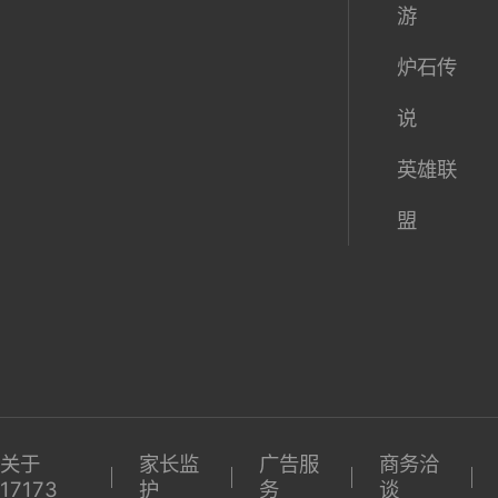
球
陆
激活码
界
期待榜
梦幻西
游
炉石传
说
英雄联
盟