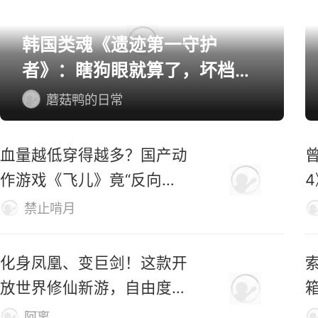
单机/主机游戏精选
韩国类魂《遗迹第一守护
者》：瞎狗眼就算了，坏档算
怎么个事！
蘑菇鸭的日常
血量越低穿得越多？国产动
作游戏《飞儿》竟“反向爆
衣”
禁止啃月