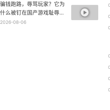
ARPG新作《血月》实机演
示视频
2026-08-06
骗钱跑路，辱骂玩家？它为
什么被钉在国产游戏耻辱柱
上？【是个人物10】
2026-08-06