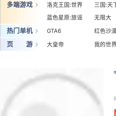
网 游
冒险岛怀旧服
暗黑:鬼道士
王者荣耀世界
鸣潮
多端游戏
洛克王国:世界
三国:天
蓝色星原:旅谣
无限大
热门单机
GTA6
红色沙
页 游
大皇帝
我的世