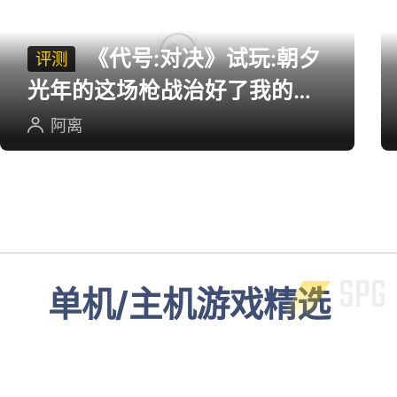
多端游戏评测
《代号:对决》试玩:朝夕
评测
光年的这场枪战治好了我的低
血压
阿离