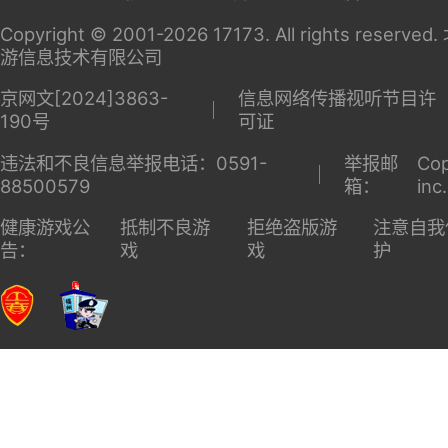
关于
家长监
广告服
商务洽
17173
护
务
谈
Copyright © 2001-2026 17173. All rights reserv
游信息技术有限公司
京网文[2024]3863-
信息网络传播视听节目许
190号
可证
违法和不良信息举报电话：0591-
举报邮
Cop
88500579
箱：
inc
健康游戏公
抵制不良游
拒绝盗版游
注意自我
告：
戏
戏
护