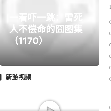
网易搜
一看吓一跳：雷死
prev
next
人不偿命的囧图集
（1170）
囧图
回忆
影游
绅士
远征
新游视频