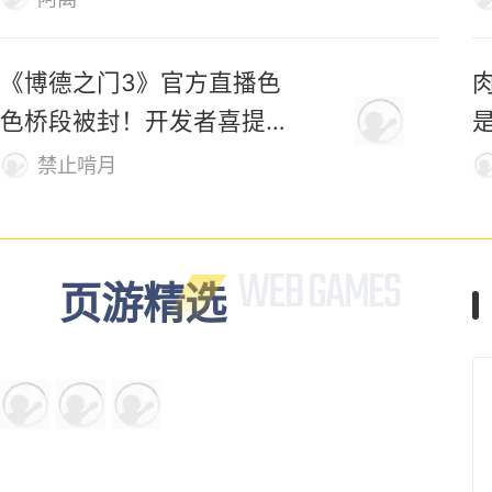
化身凤凰、变巨剑！这款开
索
放世界修仙新游，自由度有
够野！
阿离
《博德之门3》官方直播色
色桥段被封！开发者喜提荣
誉勋章
禁止啃月
页游精选