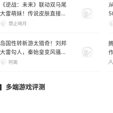
已登陆Steam，首日好评率
仅31%
M
仿生羊
《逆战：未来》联动双马尾
大雷萌妹！传说皮肤直接免
费送！
禁止啃月
岛国性转新游太猎奇！刘邦
大雷勾人，秦始皇变风骚美
女
阿离