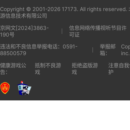
Copyright © 2001-2026 17173. All rights reserv
游信息技术有限公司
京网文[2024]3863-
信息网络传播视听节目许
190号
可证
违法和不良信息举报电话：0591-
举报邮
Cop
88500579
箱：
inc
健康游戏公
抵制不良游
拒绝盗版游
注意自我
告：
戏
戏
护