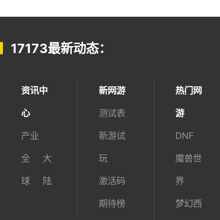
17173最新动态：
资讯中
新网游
热门网
心
测试表
游
产业
新游试
DNF
全
大
玩
魔兽世
球
陆
激活码
界
期待榜
梦幻西