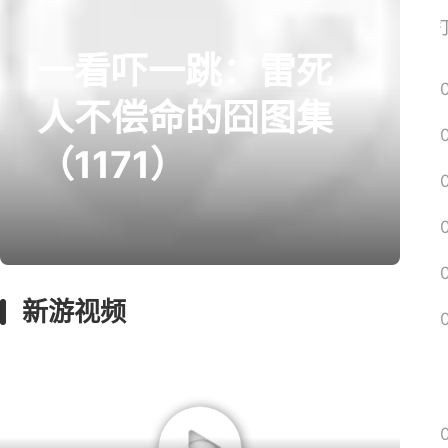
网易搜
一看吓一跳：雷死
prev
next
人不偿命的囧图集
（1171）
囧图
绅士
回忆
影游
远征
新游视频