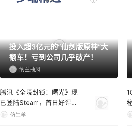
投入超3亿元的”仙剑版原神“大
翻车！亏到公司几乎破产！
纳兰抽风
腾讯《全境封锁：曙光》现
已登陆Steam，首日好评率
仅31%
M
仿生羊