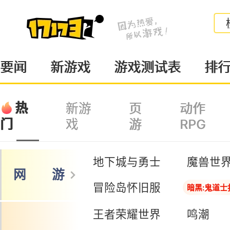
要闻
新游戏
游戏测试表
排
热
新游
页
动作
戏
游
RPG
门
地下城与勇士
魔兽世
网 游
冒险岛怀旧服
暗黑:鬼道士
王者荣耀世界
鸣潮