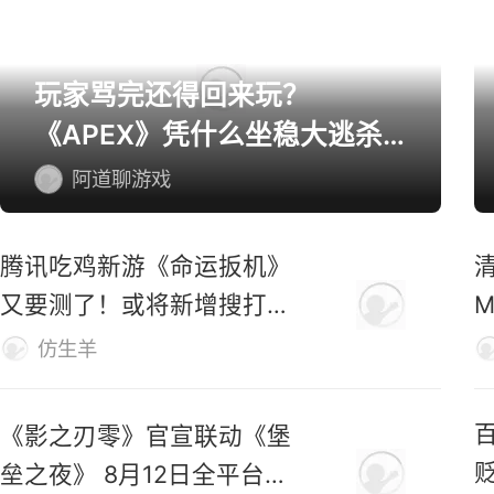
玩家骂完还得回来玩？
《APEX》凭什么坐稳大逃杀
第一桌？
阿道聊游戏
腾讯吃鸡新游《命运扳机》
又要测了！或将新增搜打撤
玩法！
仿生羊
《影之刃零》官宣联动《堡
垒之夜》 8月12日全平台预