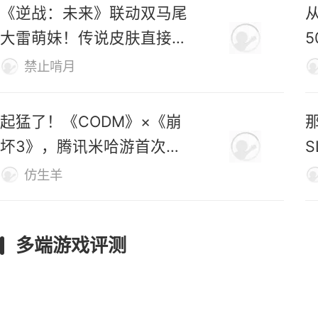
《逆战：未来》联动双马尾
大雷萌妹！传说皮肤直接免
费送！
禁止啃月
起猛了！《CODM》×《崩
坏3》，腾讯米哈游首次联
动官宣！
仿生羊
多端游戏评测