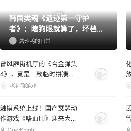
韩国类魂《遗迹第一守护
者》：瞎狗眼就算了，坏档算
怎么个事！
蘑菇鸭的日常
曾风靡街机厅的《合金弹头
4》，竟是一款临时拼凑的
游戏？
老孙聊游戏
触摸系统上线！国产瑟瑟动
作游戏《嗜血印》迎来大更
新
GreyKnight