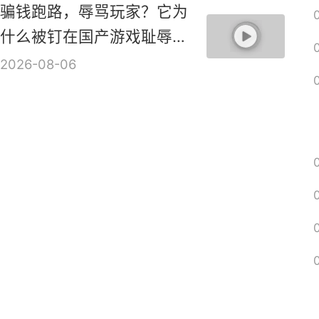
骗钱跑路，辱骂玩家？它为
什么被钉在国产游戏耻辱柱
上？【是个人物10】
2026-08-06