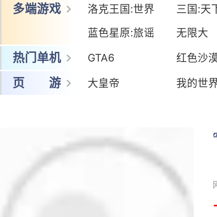
多端游戏
洛克王国:世界
三国:天
蓝色星原:旅谣
无限大
热门单机
GTA6
红色沙
页 游
大皇帝
我的世