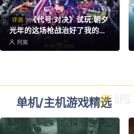
多端游戏评测
《代号:对决》试玩:朝夕
评测
光年的这场枪战治好了我的低
血压
阿离