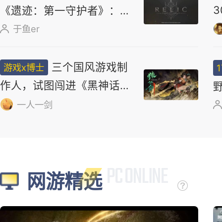
么被钉在国产游戏耻辱柱上？
17173妖气山
试玩韩国魂游
游戏x博士
《遗迹：第一守护者》：求
求了，别再做类魂了
于鱼er
图个好游戏：
正经小弟
《绝区零》二周年逆风翻
盘，新角色太顶了
Helen