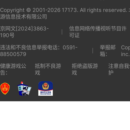
关于
家长监
广告服
商务洽
17173
护
务
谈
Copyright © 2001-2026 17173. All rights reserv
游信息技术有限公司
京网文[2024]3863-
信息网络传播视听节目许
190号
可证
违法和不良信息举报电话：0591-
举报邮
Cop
88500579
箱：
inc
健康游戏公
抵制不良游
拒绝盗版游
注意自我
告：
戏
戏
护