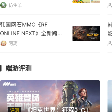
是……
游策十一
《赛尔号：巅峰之战》台服
公测定档 可继承《赛尔
号》数据
仿生羊
韩国网石MMO《RF
ONLINE NEXT》全新跨服
战区上线
阿离
端游评测