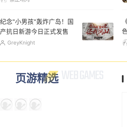
穿地狱！
糖七又是糖九
《黑神话：悟空》
索
268→187，迎新史低！玩
家：卖1000都不贵
禁止啃月
纪念"小男孩"轰炸广岛！国
产抗日新游今日正式发售
GreyKnight
页游精选