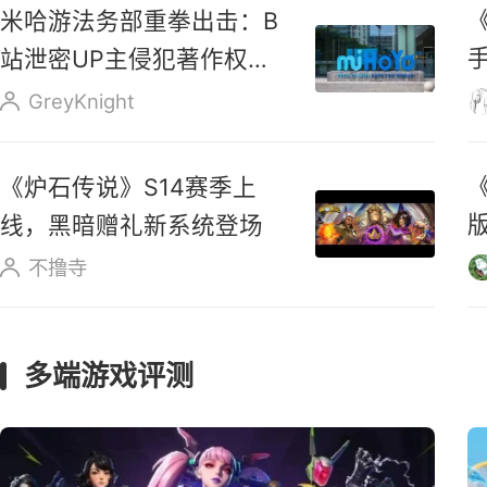
腾讯《怪物猎人：旅人》启
明测试8月7日开测 今日开
启预载
GreyKnight
《
米哈游法务部重拳出击：B
站泄密UP主侵犯著作权罪
成立
GreyKnight
《炉石传说》S14赛季上
线，黑暗赠礼新系统登场
不撸寺