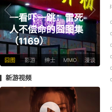
网易搜
《魔兽世界
一看吓一跳：雷死
prev
next
人不偿命的囧图集
（1169）
囧图
影游
绅士
MMO
漫谈