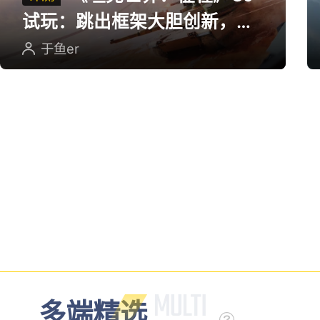
《坦克世界：征程》CJ
评测
试玩：跳出框架大胆创新，用
英雄射击重塑坦克对战
于鱼er