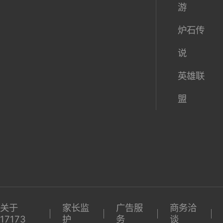
全
大
玩
魔兽世
球
陆
激活码
界
期待榜
梦幻西
游
炉石传
说
英雄联
盟