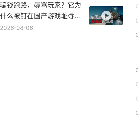
混血天使砍爆地狱！超爽
ARPG新作《血月》实机演
示视频
2026-08-06
骗钱跑路，辱骂玩家？它为
什么被钉在国产游戏耻辱柱
上？【是个人物10】
2026-08-06