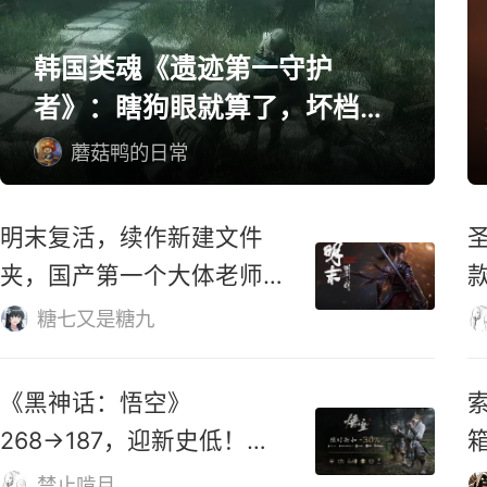
单机/主机游戏精选
韩国类魂《遗迹第一守护
者》：瞎狗眼就算了，坏档算
怎么个事！
蘑菇鸭的日常
明末复活，续作新建文件
夹，国产第一个大体老师杀