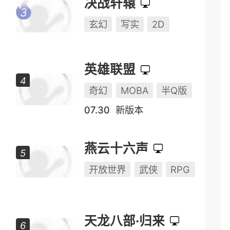
永劫无间
动作
动作竞技
多人对战
07.30
日常更新
决战轩辕
玄幻
写实
2D
英雄联盟
奇幻
MOBA
半Q版
07.30
新版本