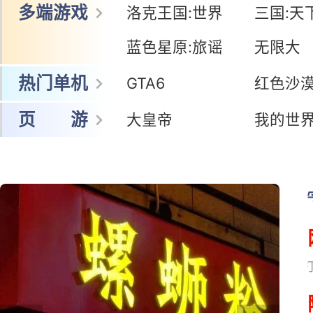
网 游
冒险岛怀旧服
暗黑:鬼道士
王者荣耀世界
鸣潮
多端游戏
洛克王国:世界
三国:天
蓝色星原:旅谣
无限大
热门单机
GTA6
红色沙
页 游
大皇帝
我的世