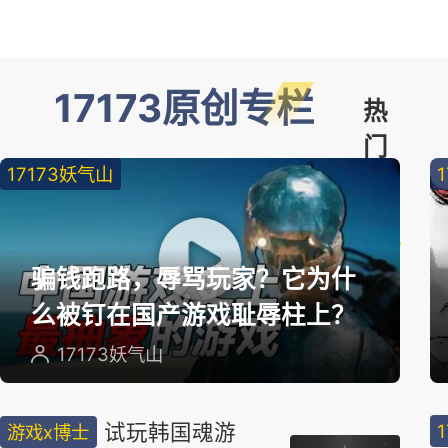
17173原创专栏
热
门
17173妖气山
精
选
骗钱跑路，辱骂玩家？它为什