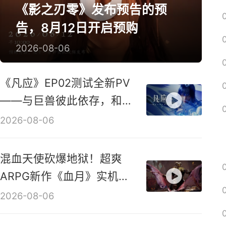
新游视频
《影之刃零》发布预告的预
告，8月12日开启预购
2026-08-06
《凡应》EP02测试全新PV
——与巨兽彼此依存，和鸣
共生！
2026-08-06